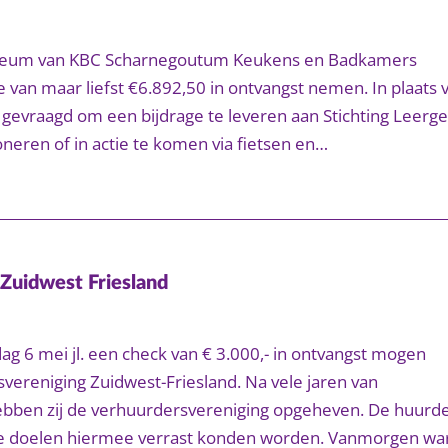
ubileum van KBC Scharnegoutum Keukens en Badkamers
van maar liefst €6.892,50 in ontvangst nemen. In plaats 
gevraagd om een bijdrage te leveren aan Stichting Leerge
neren of in actie te komen via fietsen en…
Zuidwest Friesland
dag 6 mei jl. een check van € 3.000,- in ontvangst mogen
ereniging Zuidwest-Friesland. Na vele jaren van
ebben zij de verhuurdersvereniging opgeheven. De huurd
de doelen hiermee verrast konden worden. Vanmorgen wa