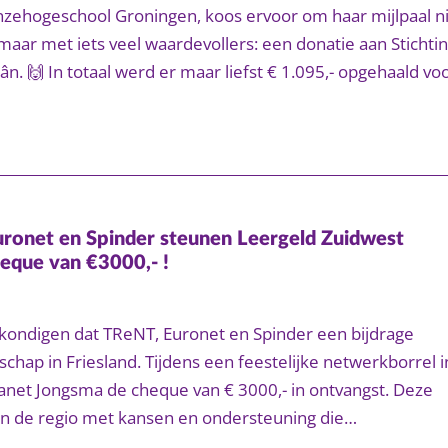
nzehogeschool Groningen, koos ervoor om haar mijlpaal n
maar met iets veel waardevollers: een donatie aan Stichti
n. 🙌 In totaal werd er maar liefst € 1.095,- opgehaald vo
uronet en Spinder steunen Leergeld Zuidwest
heque van €3000,- !
 kondigen dat TReNT, Euronet en Spinder een bijdrage
hap in Friesland. Tijdens een feestelijke netwerkborrel i
anet Jongsma de cheque van € 3000,- in ontvangst. Deze
 in de regio met kansen en ondersteuning die…