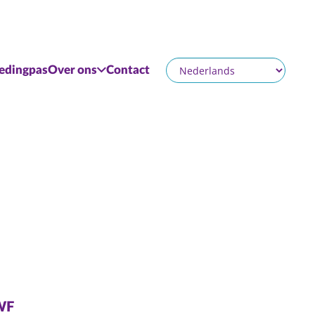
edingpas
Over ons
Contact
ZWF