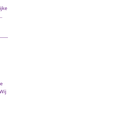
ijke
…
ze
Wij