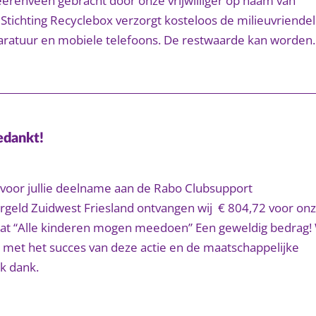
eerenveen gebracht door onze vrijwilliger op naam van
 Stichting Recyclebox verzorgt kosteloos de milieuvriendel
aratuur en mobiele telefoons. De restwaarde kan worden
edankt!
voor jullie deelname aan de Rabo Clubsupport
geld Zuidwest Friesland ontvangen wij € 804,72 voor on
 dat “Alle kinderen mogen meedoen” Een geweldig bedrag! 
 met het succes van deze actie en de maatschappelijke
jk dank.