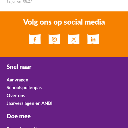
12 jun om 08:27
Volg ons op social media
Snel naar
Aanvragen
Schoolspullenpas
Over ons
Jaarverslagen en ANBI
Doe mee