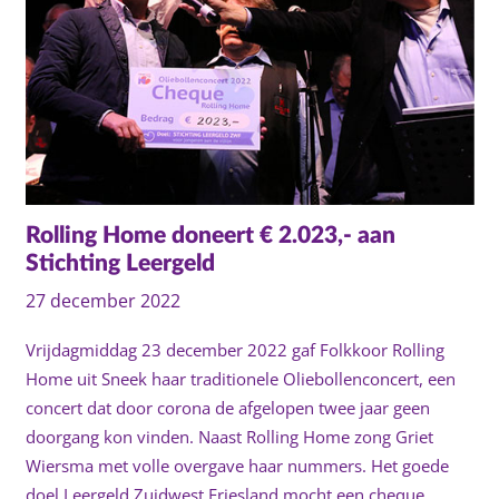
Rolling Home doneert € 2.023,- aan
Stichting Leergeld
27 december 2022
Vrijdagmiddag 23 december 2022 gaf Folkkoor Rolling
Home uit Sneek haar traditionele Oliebollenconcert, een
concert dat door corona de afgelopen twee jaar geen
doorgang kon vinden. Naast Rolling Home zong Griet
Wiersma met volle overgave haar nummers. Het goede
doel Leergeld Zuidwest Friesland mocht een cheque